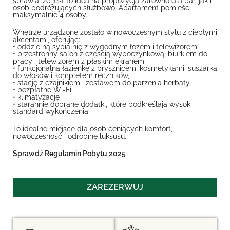
sprawia, że jest to idealna propozycja zarówno dla par, jak i
osób podróżujących służbowo. Apartament pomieści
maksymalnie 4 osoby.
Wnętrze urządzone zostało w nowoczesnym stylu z ciepłymi
akcentami, oferując:
• oddzielną sypialnię z wygodnym łożem i telewizorem
• przestronny salon z częścią wypoczynkową, biurkiem do
pracy i telewizorem z płaskim ekranem,
• funkcjonalną łazienkę z prysznicem, kosmetykami, suszarką
do włosów i kompletem ręczników,
• stację z czajnikiem i zestawem do parzenia herbaty,
• bezpłatne Wi-Fi,
• klimatyzację
• starannie dobrane dodatki, które podkreślają wysoki
standard wykończenia.
To idealne miejsce dla osób ceniących komfort,
nowoczesność i odrobinę luksusu.
Sprawdź Regulamin Pobytu 2025
ZAREZERWUJ